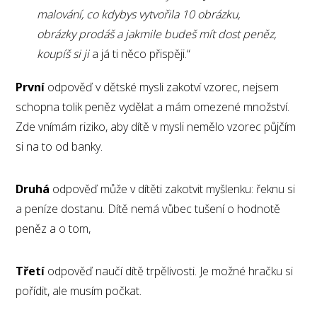
malování, co kdybys vytvořila 10 obrázku,
obrázky prodáš a jakmile budeš mít dost peněz,
koupíš si ji
a já ti něco přispěji.“
První
odpověď v dětské mysli zakotví vzorec, nejsem
schopna tolik peněz vydělat a mám omezené množství.
Zde vnímám riziko, aby dítě v mysli nemělo vzorec půjčím
si na to od banky.
Druhá
odpověď může v dítěti zakotvit myšlenku: řeknu si
a peníze dostanu. Dítě nemá vůbec tušení o hodnotě
peněz a o tom,
Třetí
odpověď naučí dítě trpělivosti. Je možné hračku si
pořídit, ale musím počkat.