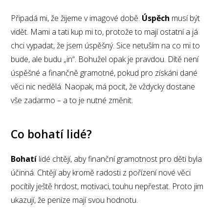
Připadá mi, že žijeme v imagové době.
Úspěch
musí být
vidět. Mami a tati kup mi to, protože to mají ostatní a já
chci vypadat, že jsem úspěšný. Sice netuším na co mi to
bude, ale budu „in“. Bohužel opak je pravdou. Dítě není
úspěšné a finančně gramotné, pokud pro získáni dané
věci nic nedělá. Naopak, má pocit, že vždycky dostane
vše zadarmo – a to je nutné změnit.
Co bohatí lidé?
Bohatí
lidé chtějí, aby finanční gramotnost pro děti byla
účinná. Chtějí aby kromě radosti z pořízení nové věci
pocítily ještě hrdost, motivaci, touhu nepřestat. Proto jim
ukazují, že peníze mají svou hodnotu.