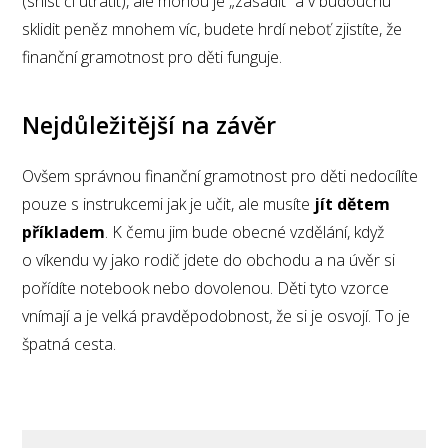
(sníst či utratit), ale mohou je „zasadit“ a v budoucnu
sklidit peněz mnohem víc, budete hrdí neboť zjistíte, že
finanční gramotnost pro děti funguje.
Nejdůležitější na závěr
Ovšem správnou finanční gramotnost pro děti nedocílíte
pouze s instrukcemi jak je učit, ale musíte
jít dětem
příkladem
. K čemu jim bude obecné vzdělání, když
o víkendu vy jako rodič jdete do obchodu a na úvěr si
pořídíte notebook nebo dovolenou. Děti tyto vzorce
vnímají a je velká pravděpodobnost, že si je osvojí. To je
špatná cesta.