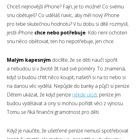
Chceš nejnovější iPhone? Fajn, je to možné! Co svému
snu obětuješ? Co uděláš navíc, aby měl nový iPhone
pro tebe skutečnou hodnotu? V tu dobu si dítě rozmyslí,
jestli iPhone
chce nebo potřebuje
. Kdo není ochoten
snu něco obětovat, ten ho nepotřebuje, jen chce.
Malým kapesným
docílíte, že se děti naučí spořit
a nebudou si v životě žít nad své poměry. To znamená,
když si budou chtít něco koupit, našetří si na to nebo si
na danou věc vydělá. Nepůjde do banky a půjčí si peníze.
Dětem ukázat, že když peníze
někde uloží
, peníze jim
budou vydělávat a ony si mohou pořídit věci z výnosu.
Tomu se říká finanční gramotnost pro děti.
Když je naučíte, že ušetřené peníze nemusí spotřebovat