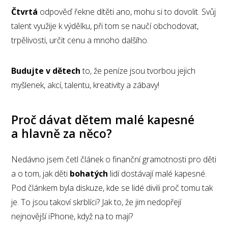
Čtvrtá
odpověď řekne dítěti ano, mohu si to dovolit. Svůj
talent využije k výdělku, při tom se naučí obchodovat,
trpělivosti, určit cenu a mnoho dalšího.
Budujte v dětech
to, že peníze jsou tvorbou jejich
myšlenek, akcí, talentu, kreativity a zábavy!
Proč dávat dětem malé kapesné
a hlavně za něco?
Nedávno jsem četl článek o finanční gramotnosti pro děti
a o tom, jak děti
bohatých
lidí dostávají malé kapesné.
Pod článkem byla diskuze, kde se lidé divili proč tomu tak
je. To jsou takoví skrblíci? Jak to, že jim nedopřejí
nejnovější iPhone, když na to mají?