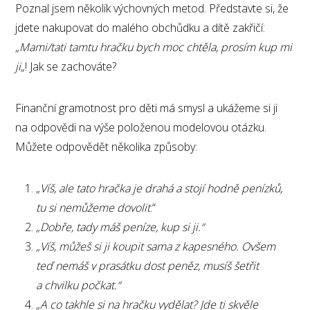
Poznal jsem několik výchovných metod. Představte si, že
jdete nakupovat do malého obchůdku a dítě zakřičí:
„
Mami/tati tamtu hračku bych moc chtěla, prosím kup mi
ji
„! Jak se zachováte?
Finanční gramotnost pro děti má smysl a ukážeme si ji
na odpovědi na výše položenou modelovou otázku.
Můžete odpovědět několika způsoby:
„
Víš, ale tato hračka je drahá a stojí hodně penízků,
tu si nemůžeme dovolit
.“
„Dobře, tady máš peníze, kup si ji.“
„Víš, můžeš si ji koupit sama z kapesného. Ovšem
teď nemáš v prasátku dost peněz, musíš šetřit
a chvilku počkat.“
„
A co takhle si na hračku vydělat? Jde ti skvěle