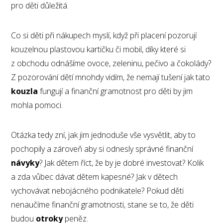
pro děti důležitá.
Co si děti při nákupech myslí, když při placení pozorují
kouzelnou plastovou kartičku či mobil, díky které si
z obchodu odnášíme ovoce, zeleninu, pečivo a čokolády?
Z pozorování dětí mnohdy vidím, že nemají tušení jak tato
kouzla
fungují a finanční gramotnost pro děti by jim
mohla pomoci.
Otázka tedy zní, jak jim jednoduše vše vysvětlit, aby to
pochopily a zároveň aby si odnesly správné finanční
návyky
? Jak dětem říct, že by je dobré investovat? Kolik
a zda vůbec dávat dětem kapesné? Jak v dětech
vychovávat nebojácného podnikatele? Pokud děti
nenaučíme finanční gramotnosti, stane se to, že děti
budou
otroky
peněz.