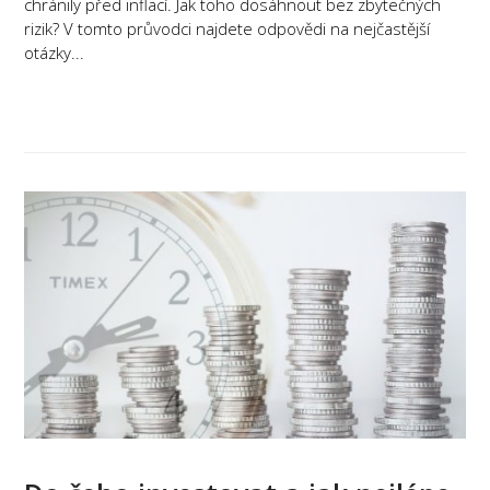
chránily před inflací. Jak toho dosáhnout bez zbytečných
rizik? V tomto průvodci najdete odpovědi na nejčastější
otázky...