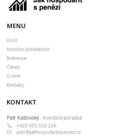
MENU
Úvod
Investiční poradenství
Reference
Články
O mně
Kontakty
KONTAKT
Petr Kaštovský
- investiční poradce
+420 605 503 236
petr@jakhospodaritspenezi.cz