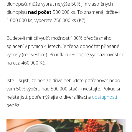
dluhopisů, může vybrat nejvýše 50% jím vlastněných
dluhopisů
nad počet
500.000 ks. To znamená, držíte-li
1.000.000 ks, vyberete 750.000 ks (Kč).
Budete-li mít cíl využít možnost 100% předčasného
splacení v prvních 4 letech, je třeba dopočítat připsané
výnosy (reinvestice). Při inflaci 2% ročně vychází investice
na cca 460.000 Kč.
Jste-li si jisti, že peníze dříve nebudete potřebovat nebo
vám 50% výběru nad 500.000 stačí, investujte. Pokud si
nejste jisti, popřemýšlejte o diverzifikaci a
dostupnosti
peněz.