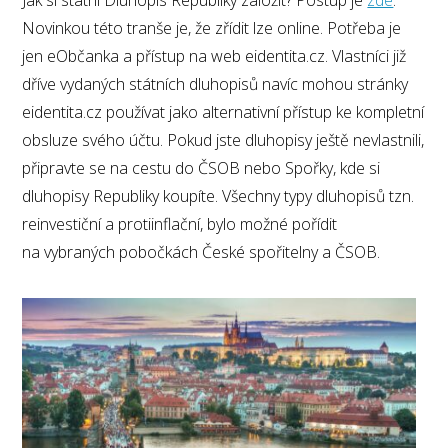
Novinkou této tranše je, že zřídit lze online. Potřeba je
jen eObčanka a přístup na web eidentita.cz. Vlastníci již
dříve vydaných státních dluhopisů navíc mohou stránky
eidentita.cz používat jako alternativní přístup ke kompletní
obsluze svého účtu. Pokud jste dluhopisy ještě nevlastnili,
připravte se na cestu do ČSOB nebo Spořky, kde si
dluhopisy Republiky koupíte. Všechny typy dluhopisů tzn.
reinvestiční a protiinflační, bylo možné pořídit
na vybraných pobočkách České spořitelny a ČSOB.