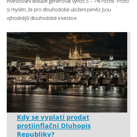
investování dokáže generovat výnos 5 – 7% ročně. Proto
si myslím, že pro dlouhodobé uložení peněz jsou
výhodnější dlouhodobé investice.
Kdy se vyplatí prodat
protiinflační Dluhopis
Republiky?