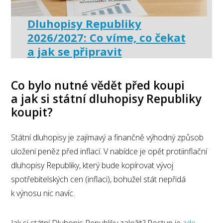
Dluhopisy Republiky
2026/2027: Co víme, co čekat
a jak se připravit
Co bylo nutné vědět před koupi
a jak si státní dluhopisy Republiky
koupit?
Státní dluhopisy je zajímavý a finančně výhodný způsob
uložení peněz před inflací. V nabídce je opět protiinflační
dluhopisy Republiky, který bude kopírovat vývoj
spotřebitelských cen (inflaci), bohužel stát nepřidá
k výnosu nic navíc.
Jak si státní Dluhopis Republiky založit? Postup je
zde
.