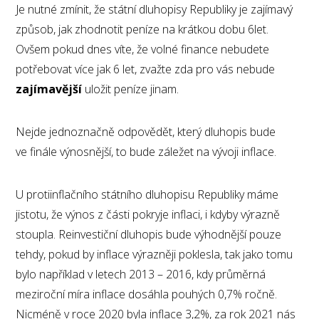
Je nutné zmínit, že státní dluhopisy Republiky je zajímavý
způsob, jak zhodnotit peníze na krátkou dobu 6let.
Ovšem pokud dnes víte, že volné finance nebudete
potřebovat více jak 6 let, zvažte zda pro vás nebude
zajímavější
uložit peníze jinam.
Nejde jednoznačně odpovědět, který dluhopis bude
ve finále výnosnější, to bude záležet na vývoji inflace.
U protiinflačního státního dluhopisu Republiky máme
jistotu, že výnos z části pokryje inflaci, i kdyby výrazně
stoupla. Reinvestiční dluhopis bude výhodnější pouze
tehdy, pokud by inflace výrazněji poklesla, tak jako tomu
bylo například v letech 2013 – 2016, kdy průměrná
meziroční míra inflace dosáhla pouhých 0,7% ročně.
Nicméně v roce 2020 byla inflace 3,2%, za rok 2021 nás