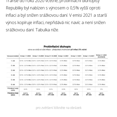
Tranše do roku 2020 včetně, protiinflační dluhopisy
Republiky byl nabízen s výnosem o 0,5% vyšší oproti
inflaci a byl snížen srážkovou daní. V emisi 2021 a starší
výnos kopíruje inflaci, nepřidává nic navíc a není snížen
srážkovou daní. Tabulka níže.
pro zvětšení klikněte na obrázek