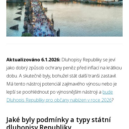
Aktualizováno 6.1.2026:
Dluhopisy Republiky se jeví
jako dobrý způsob ochrany peněz před inflací na krátkou
dobu. A skutečně byly, bohužel stát další tranši zastavil.
Má tento nástroj potenciál zajímavého výnosu nebo je
lepší se poohlédnout po výnosnějším nástroji a
bude
Dluhopis Republiky pro občany nabízen v roce 2026
?
Jaké byly podmínky a typy státní
dluhopisy Republiky