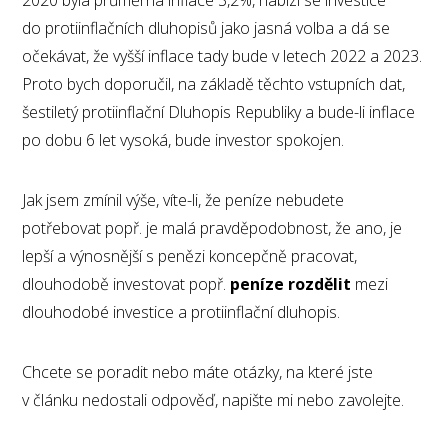
2020 byla průměrná inflace 3,2%, nabízí se investice
do protiinflačních dluhopisů jako jasná volba a dá se
očekávat, že vyšší inflace tady bude v letech 2022 a 2023.
Proto bych doporučil, na základě těchto vstupních dat,
šestiletý protiinflační Dluhopis Republiky a bude-li inflace
po dobu 6 let vysoká, bude investor spokojen.
Jak jsem zmínil výše, víte-li, že peníze nebudete
potřebovat popř. je malá pravděpodobnost, že ano, je
lepší a výnosnější s penězi koncepčně pracovat,
dlouhodobě investovat popř.
peníze rozdělit
mezi
dlouhodobé investice a protiinflační dluhopis.
Chcete se poradit nebo máte otázky, na které jste
v článku nedostali odpověď, napište mi nebo zavolejte.