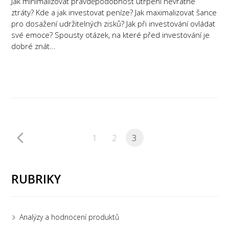
Jak minimalizovat pravděpodobnost utrpení nevratné
ztráty? Kde a jak investovat peníze? Jak maximalizovat šance
pro dosažení udržitelných zisků? Jak při investování ovládat
své emoce? Spousty otázek, na které před investování je
dobré znát...
1
2
3
RUBRIKY
Analýzy a hodnocení produktů