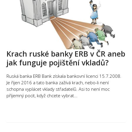
Krach ruské banky ERB v ČR aneb
jak funguje pojištění vkladů?
Ruská banka ERB Bank získala bankovní licenci 15.7.2008.
Je říjen 2016 a tato banka zažívá krach, nebo-li není
schopna vyplácet vklady střadatelů. Asi to není moc
příjemný pocit, když chcete vybrat...